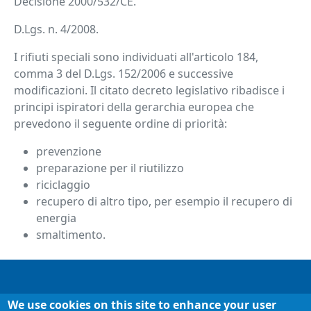
Decisione 2000/532/CE.
D.Lgs. n. 4/2008.
I rifiuti speciali sono individuati all'articolo 184,
comma 3 del D.Lgs. 152/2006 e successive
modificazioni. Il citato decreto legislativo ribadisce i
principi ispiratori della gerarchia europea che
prevedono il seguente ordine di priorità:
prevenzione
preparazione per il riutilizzo
riciclaggio
recupero di altro tipo, per esempio il recupero di
energia
smaltimento.
Informazioni
Chi siamo
We use cookies on this site to enhance your user