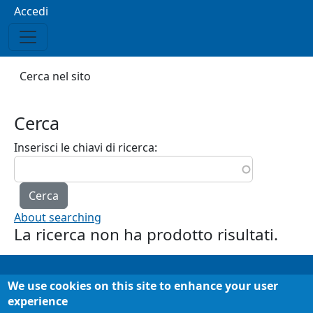
Menu profilo utente
Accedi
Briciole di pane
Cerca nel sito
Cerca
Inserisci le chiavi di ricerca
About searching
La ricerca non ha prodotto risultati.
We use cookies on this site to enhance your user
Informazioni
Chi siamo
experience