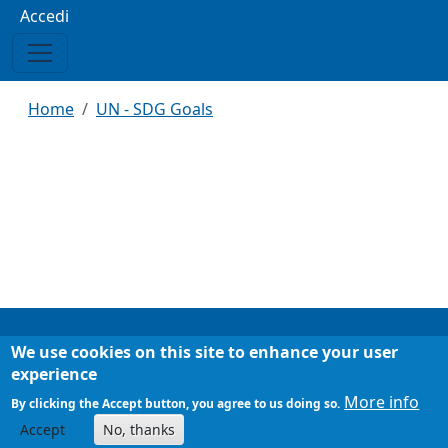
Menu profilo utente
Accedi
Briciole di pane
Home
UN - SDG Goals
We use cookies on this site to enhance your user
Informazioni
Chi siamo
experience
Mappa del sito
More info
By clicking the Accept button, you agree to us doing so.
Accept
No, thanks