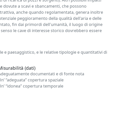
i ricarica di pozzi e sorgenti). Altri possibili impatti
he dovute a scavi e sbancamenti, che possono
à estrattiva, anche quando regolamentata, genera inoltre
potenziale peggioramento della qualità dell'aria e delle
tato, fin dai primordi dell'umanità, il luogo di origine
sto senso le cave di interesse storico dovrebbero essere
 e paesaggistico, e le relative tipologie e quantitativi di
Misurabilità (dati)
Adeguatamente documentati e di fonte nota
Un’ “adeguata” copertura spaziale
Un’ “idonea” copertura temporale