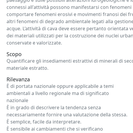
paesaggio e sulle possibili alterazioni idrogeologiche e id
connessi all'attività possono manifestarsi con fenomeni
comportare fenomeni erosivi e movimenti franosi dei front
altri fenomeni di degrado ambientale legati alla gestione 
acque. L’attività di cava deve essere pertanto orientata v
dei materiali utilizzati per la costruzione dei nuclei urb
conservate e valorizzate.
Scopo
Quantificare gli insediamenti estrattivi di minerali di sec
materiale estratto.
Rilevanza
È di portata nazionale oppure applicabile a temi
ambientali a livello regionale ma di significato
nazionale
È in grado di descrivere la tendenza senza
necessariamente fornire una valutazione della stessa.
È semplice, facile da interpretare.
È sensibile ai cambiamenti che si verificano