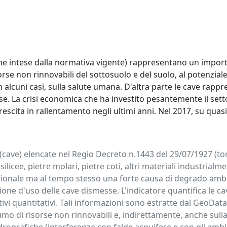
(come intese dalla normativa vigente) rappresentano un imp
e non rinnovabili del sottosuolo e del suolo, al potenziale
in alcuni casi, sulla salute umana. D'altra parte le cave rappr
paese. La crisi economica che ha investito pesantemente il se
crescita in rallentamento negli ultimi anni. Nel 2017, su quas
 (cave) elencate nel Regio Decreto n.1443 del 29/07/1927 (torb
 silicee, pietre molari, pietre coti, altri materiali industrial
onale ma al tempo stesso una forte causa di degrado ambien
one d'uso delle cave dismesse. L'indicatore quantifica le cave
elativi quantitativi. Tali informazioni sono estratte dal Ge
mo di risorse non rinnovabili e, indirettamente, anche sulla 