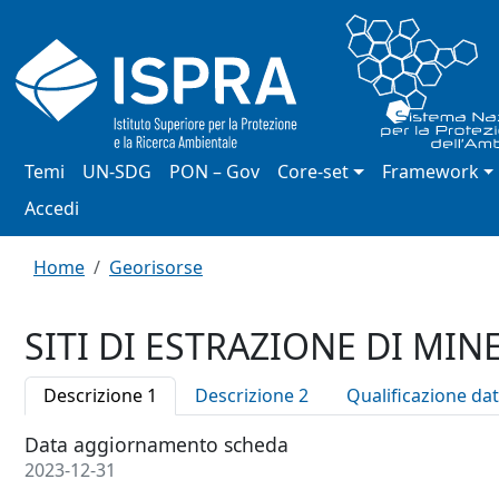
Salta al contenuto principale
Navigazione principale
Temi
UN-SDG
PON – Gov
Core-set
Framework
Menu profilo utente
Accedi
Briciole di pane
Home
Georisorse
SITI DI ESTRAZIONE DI MIN
Descrizione 1
Descrizione 2
Qualificazione dat
Data aggiornamento scheda
2023-12-31