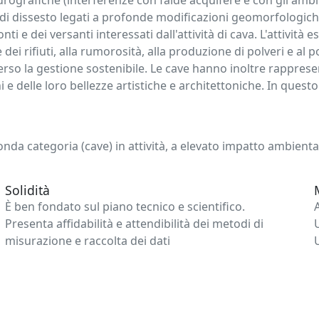
rografiche (interferenze con falde acquifere e con gli ambiti d
 di dissesto legati a profonde modificazioni geomorfologic
i e dei versanti interessati dall'attività di cava. L'attivit
dei rifiuti, alla rumorosità, alla produzione di polveri e al 
erso la gestione sostenibile. Le cave hanno inoltre rappresen
ani e delle loro bellezze artistiche e architettoniche. In que
onda categoria (cave) in attività, a elevato impatto ambientale
Solidità
È ben fondato sul piano tecnico e scientifico.
Presenta affidabilità e attendibilità dei metodi di
misurazione e raccolta dei dati