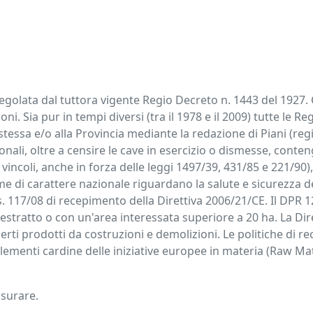
è regolata dal tuttora vigente Regio Decreto n. 1443 del 1927
ioni. Sia pur in tempi diversi (tra il 1978 e il 2009) tutte l
 stessa e/o alla Provincia mediante la redazione di Piani (regio
nali, oltre a censire le cave in esercizio o dismesse, conten
 vincoli, anche in forza delle leggi 1497/39, 431/85 e 221/90),
e di carattere nazionale riguardano la salute e sicurezza dei 
s. 117/08 di recepimento della Direttiva 2006/21/CE. Il DPR 1
 estratto o con un'area interessata superiore a 20 ha. La Dire
nerti prodotti da costruzioni e demolizioni. Le politiche di re
enti cardine delle iniziative europee in materia (Raw Material
isurare.