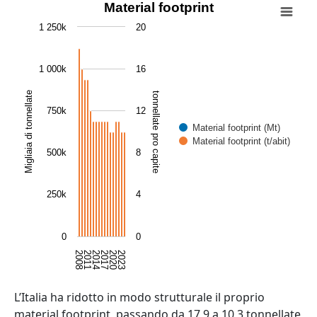
Material footprint
Material footprint
Bar chart with 2 data series.
1 250k
20
View as data table, Material footprint
The chart has 1 X axis displaying categories.
1 000k
16
The chart has 2 Y axes displaying Migliaia di tonnellate, 
Migliaia di tonnellate
tonnellate pro capite
750k
12
Material footprint (Mt)
Material footprint (t/abit)
500k
8
250k
4
0
0
2008
2011
2014
2017
2020
2023
End of interactive chart.
Abstract
L’Italia ha ridotto in modo strutturale il proprio
material footprint, passando da 17,9 a 10,3 tonnellate