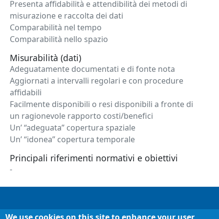
Presenta affidabilità e attendibilità dei metodi di
misurazione e raccolta dei dati
Comparabilità nel tempo
Comparabilità nello spazio
Misurabilità (dati)
Adeguatamente documentati e di fonte nota
Aggiornati a intervalli regolari e con procedure
affidabili
Facilmente disponibili o resi disponibili a fronte di
un ragionevole rapporto costi/benefici
Un’ “adeguata” copertura spaziale
Un’ “idonea” copertura temporale
Principali riferimenti normativi e obiettivi
-
Informazioni
Chi siamo
We use cookies on this site to enhance your user