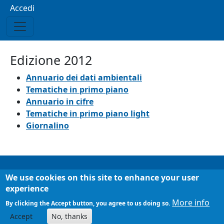
Menu profilo utente
Accedi
Edizione 2012
Annuario dei dati ambientali
Tematiche in primo piano
Annuario in cifre
Tematiche in primo piano light
Giornalino
We use cookies on this site to enhance your user
Informazioni
Chi siamo
experience
Mappa del sito
More info
By clicking the Accept button, you agree to us doing so.
Accept
No, thanks