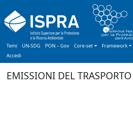
Salta al contenuto principale
Navigazione principale
Temi
UN-SDG
PON – Gov
Core-set
Framework
Menu profilo utente
Accedi
EMISSIONI DEL TRASPORTO 
Dashboard link
Remote Media URL