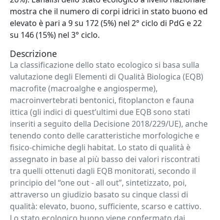
mostra che il numero di corpi idrici in stato buono ed
elevato è pari a 9 su 172 (5%) nel 2° ciclo di PdG e 22
su 146 (15%) nel 3° ciclo.
Descrizione
La classificazione dello stato ecologico si basa sulla
valutazione degli Elementi di Qualità Biologica (EQB)
macrofite (macroalghe e angiosperme),
macroinvertebrati bentonici, fitoplancton e fauna
ittica (gli indici di quest’ultimi due EQB sono stati
inseriti a seguito della Decisione 2018/229/UE), anche
tenendo conto delle caratteristiche morfologiche e
fisico-chimiche degli habitat. Lo stato di qualità è
assegnato in base al più basso dei valori riscontrati
tra quelli ottenuti dagli EQB monitorati, secondo il
principio del “one out - all out”, sintetizzato, poi,
attraverso un giudizio basato su cinque classi di
qualità: elevato, buono, sufficiente, scarso e cattivo.
Lo stato ecologico buono viene confermato dai