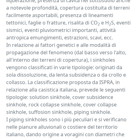
liquefazione, presenza di cavità nel sottosuolo anche
a notevole profondità, copertura costituita di terreni
facilmente asportabili, presenza di lineamenti
tettonici, faglie o fratture, risalita di CO
e H
S, eventi
2
2
sismici, eventi pluviometrici importanti, attività
antropica emungimenti, estrazioni, scavi, ecc.
In relazione ai fattori genetici e alle modalità di
propagazione del fenomeno (dal basso verso l'alto,
all'interno dei terreni di copertura), i sinkholes
vengono classificati in varie tipologie: originati da
sola dissoluzione, da lenta subsidenza o da crollo e
collasso. La classificazione proposta da ISPRA, in
relazione alla casistica italiana, prevede le seguenti
tipologie: solution sinkhole, cover subsidence
sinkhole, rock collapse sinkhole, cover collapse
sinkhole, suffosion sinkhole, piping sinkhole.
I piping sinkholes sono i più peculiari e si verificano
nelle pianure alluvionali o costiere del territorio
italiano, dando origine a voragini con diametri che