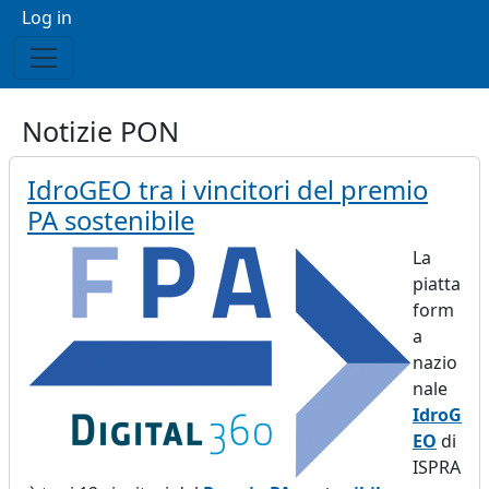
Menu profilo utente
Log in
Notizie PON
IdroGEO tra i vincitori del premio
PA sostenibile
La
piatta
form
a
nazio
nale
IdroG
EO
di
ISPRA